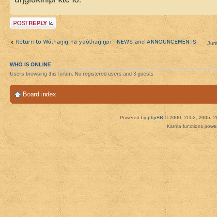
Post a reply
Return to Wótȟaŋiŋ na yaótȟaŋiŋpi - NEWS and ANNOUNCEMENTS
Jum
WHO IS ONLINE
Users browsing this forum: No registered users and 3 guests
Board index
Powered by
phpBB
© 2000, 2002, 2005, 2
Karma functions pow