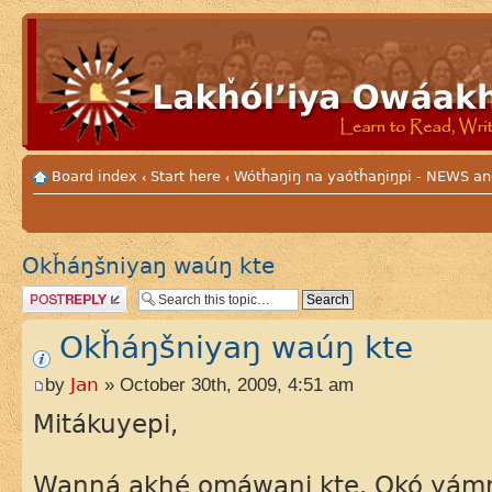
Board index
Start here
Wótȟaŋiŋ na yaótȟaŋiŋpi - NEWS
‹
‹
Okȟáŋšniyaŋ waúŋ kte
Post a reply
Okȟáŋšniyaŋ waúŋ kte
by
Jan
» October 30th, 2009, 4:51 am
Mitákuyepi,
Waŋná akhé omáwani kte. Okó yám