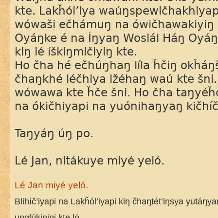
kte. Lakȟól’iya waúŋspewičhakhiyap
wówaši ečhámuŋ na ówičhawakiyiŋ 
Oyáŋke é na Íŋyaŋ Woslál Háŋ Oyáŋk
kiŋ lé íškiŋmičiyiŋ kte.
Ho čha hé ečhúŋhaŋ líla ȟčiŋ okȟáŋ
čhaŋkhé léčhiya ižéhaŋ waú kte šni
wówawa kte ȟče šni. Ho čha taŋyéȟč
na ókičhiyapi na yuónihaŋyaŋ kičh
Taŋyáŋ úŋ po.
Lé Jan, nitákuye miyé yeló.
Lé Jan miyé yeló.
Blihíč’iyapi na Lakȟól’iyapi kiŋ čhaŋtét’iŋsya yutáŋy
uŋglúkinipi kte ló.